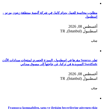
مطلوب محاسبة للعمل بدوام كامل في شركة ألبسة بمنطقة زيتون بورنو –
إسطنبول
أغسطس 08, 2026
اسطنبول (İstanbul), TR
جذاب
تعلن Sonexa مقرها في إسطنبول، الموزع الحصري لمنتجات سدادات الأذن
SwedSafe السويدية في تركيا، عن حاجتها إلى مسوق ميداني
أغسطس 08, 2026
اسطنبول (İstanbul), TR
جذاب
Fransızca konuşabilen, satış ve iletişim becerilerine güvenen ekip