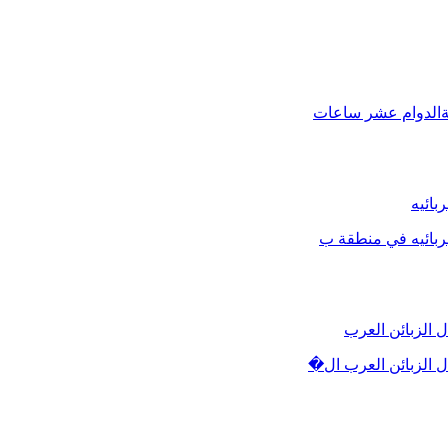
ةالدوام عشر ساعات
بائيه
ربائيه في منطقة ب