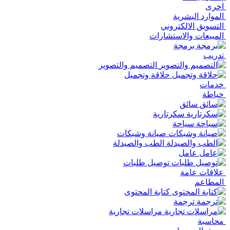
اخرى
الموارد البشرية
التسويق الالكتروني
المبيعات والاستشارات
برمجة
تدريب
التصميم والتصوير
حلاقة وتجميل
خدمات
خياطة
سائق
سكرتارية
سياحة
صيانة وشبكات
الطب والصيدلة
عامل
توصيل طلبات
علاقات عامة
المطاعم
كتابة المحتوى
ترجمة
مراسلات تجارية
محاسبة