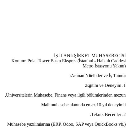
İŞ İLANI: ŞİRKET MUHASEBECİSİ
Konum: Polat Tower Basın Ekspres (İstanbul - Halkalı Caddesi
Metro İstasyonu Yakını)
Aranan Nitelikler ve İş Tanımı:
1. Eğitim ve Deneyim:
Üniversitelerin Muhasebe, Finans veya ilgili bölümlerinden mezun,
Mali muhasebe alanında en az 10 yıl deneyimli.
2. Teknik Beceriler:
Muhasebe yazılımlarına (ERP, Odoo, SAP veya QuickBooks vb.)