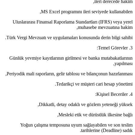
ileri derecede hakim,
MS Excel programını ileri seviyede kullanabilen,
Uluslararası Finansal Raporlama Standartları (IFRS) veya yerel
muhasebe mevzuatına hakim,
Türk Vergi Mevzuatı ve uygulamaları konusunda derin bilgi sahibi.
3. Temel Görevler:
Günlük yevmiye kayıtlarının girilmesi ve banka mutabakatlarının
yapılması,
Periyodik mali raporların, gelir tablosu ve bilançonun hazırlanması,
Tedarikçi ve müşteri cari hesap yönetimi.
4. Kişisel Beceriler:
Dikkatli, detay odaklı ve gözlem yeteneği yüksek,
Mesleki etik ve dürüstlük ilkesine bağlı,
Yoğun çalışma temposuna uyum sağlayabilen ve son teslim
tarihlerine (Deadline) sadık.