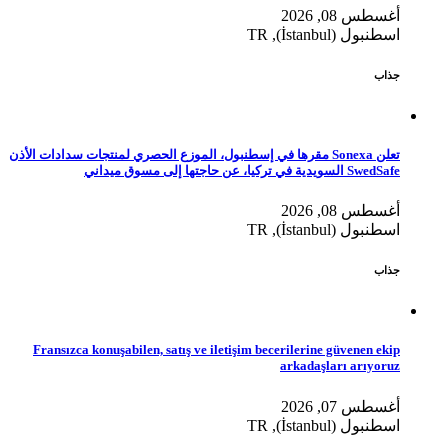
أغسطس 08, 2026
اسطنبول (İstanbul), TR
جذاب
تعلن Sonexa مقرها في إسطنبول، الموزع الحصري لمنتجات سدادات الأذن
SwedSafe السويدية في تركيا، عن حاجتها إلى مسوق ميداني
أغسطس 08, 2026
اسطنبول (İstanbul), TR
جذاب
Fransızca konuşabilen, satış ve iletişim becerilerine güvenen ekip
arkadaşları arıyoruz
أغسطس 07, 2026
اسطنبول (İstanbul), TR