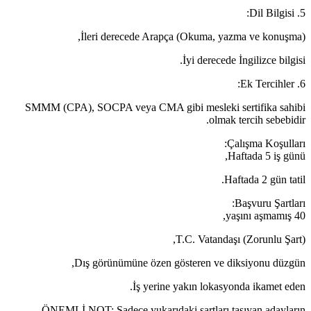
5. Dil Bilgisi:
İleri derecede Arapça (Okuma, yazma ve konuşma),
İyi derecede İngilizce bilgisi.
6. Ek Tercihler:
SMMM (CPA), SOCPA veya CMA gibi mesleki sertifika sahibi
olmak tercih sebebidir.
Çalışma Koşulları:
Haftada 5 iş günü,
Haftada 2 gün tatil.
Başvuru Şartları:
40 yaşını aşmamış,
T.C. Vatandaşı (Zorunlu Şart),
Dış görünümüne özen gösteren ve diksiyonu düzgün,
İş yerine yakın lokasyonda ikamet eden.
ÖNEMLİ NOT: Sadece yukarıdaki şartları taşıyan adayların