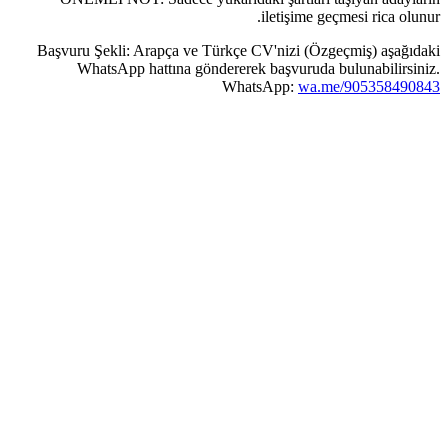
iletişime geçmesi rica olunur.
Başvuru Şekli: Arapça ve Türkçe CV'nizi (Özgeçmiş) aşağıdaki
WhatsApp hattına göndererek başvuruda bulunabilirsiniz.
WhatsApp:
wa.me/905358490843