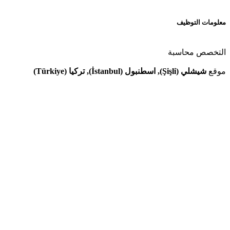
معلومات التوظيف
التخصص
محاسبة
موقع
شيشلي (Şişli), اسطنبول (İstanbul), تركيا (Türkiye)