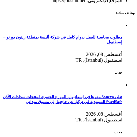
الموقع الإلكتروني: https://jobsintr.net
وظائف مماثلة
مطلوب محاسبة للعمل بدوام كامل في شركة ألبسة بمنطقة زيتون بورنو –
إسطنبول
أغسطس 08, 2026
اسطنبول (İstanbul), TR
جذاب
تعلن Sonexa مقرها في إسطنبول، الموزع الحصري لمنتجات سدادات الأذن
SwedSafe السويدية في تركيا، عن حاجتها إلى مسوق ميداني
أغسطس 08, 2026
اسطنبول (İstanbul), TR
جذاب