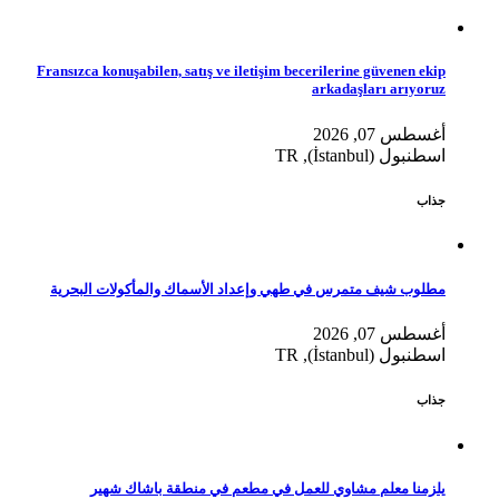
Fransızca konuşabilen, satış ve iletişim becerilerine güvenen ekip
arkadaşları arıyoruz
أغسطس 07, 2026
اسطنبول (İstanbul), TR
جذاب
مطلوب شيف متمرس في طهي وإعداد الأسماك والمأكولات البحرية
أغسطس 07, 2026
اسطنبول (İstanbul), TR
جذاب
يلزمنا معلم مشاوي للعمل في مطعم في منطقة باشاك شهير