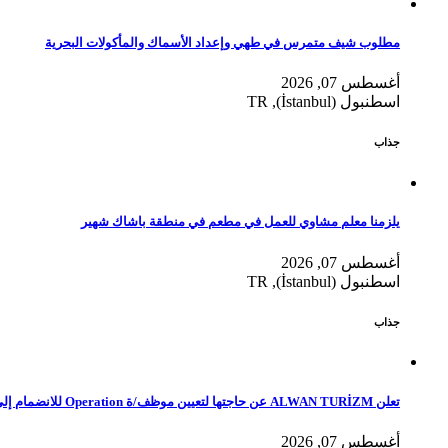
مطلوب شيف متمرس في طهي وإعداد الأسماك والمأكولات البحرية
أغسطس 07, 2026
اسطنبول (İstanbul), TR
جذاب
يلزمنا معلم مشاوي للعمل في مطعم في منطقة باشاك شهير
أغسطس 07, 2026
اسطنبول (İstanbul), TR
جذاب
تعلن ALWAN TURİZM عن حاجتها لتعيين موظف/ة Operation للانضمام إلى فريق العمل في إسطنبول
أغسطس 07, 2026