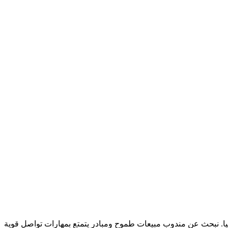
في تركيا. نبحث عن مندوب مبيعات طموح ومبادر يتمتع بمهارات تواصل قوية