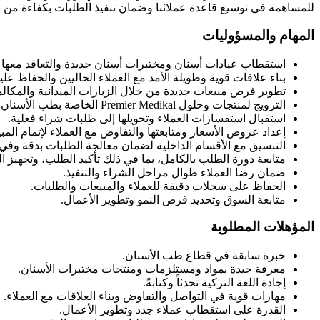
للمساهمة في توسيع قاعدة عملائنا وضمان تنفيذ الطلبات بكفاءة من 
المهام والمسؤوليات
استقطاب عيادات أسنان ومختبرات أسنان جديدة والتعاقد معها 
بناء علاقات قوية وطويلة الأمد مع العملاء الحاليين والحفاظ عليه
تطوير فرص مبيعات جديدة من خلال الزيارات الميدانية والمكالم
الترويج لمنتجات وحلول Premier Medikal الخاصة بطب الأسنان.
استقبال استفسارات العملاء وتحويلها إلى طلبات شراء فعلية.
إعداد عروض الأسعار ومتابعتها والتفاوض مع العملاء لإتمام المب
التنسيق مع الأقسام الداخلية لضمان معالجة الطلبات بدقة وفي
متابعة دورة الطلب بالكامل، بما في ذلك تأكيد الطلب، وتجهيز ال
ضمان رضا العملاء طوال مراحل الشراء والتنفيذ.
الحفاظ على سجلات دقيقة للعملاء والمبيعات والطلبات.
متابعة السوق وتحديد فرص النمو وتطوير الأعمال.
المؤهلات المطلوبة
خبرة سابقة في قطاع طب الأسنان.
معرفة جيدة بمواد ومستلزمات ومنتجات مختبرات الأسنان.
إجادة اللغة التركية تحدثاً وكتابةً.
مهارات قوية في التواصل والتفاوض وبناء العلاقات مع العملاء.
القدرة على استقطاب عملاء جدد وتطوير الأعمال.