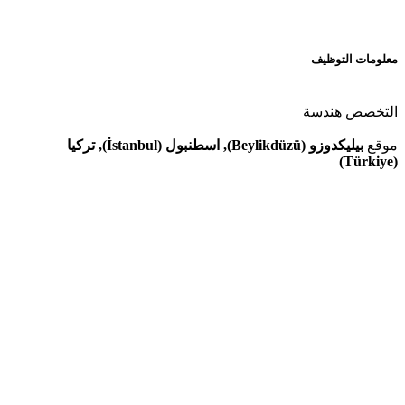
معلومات التوظيف
التخصص
هندسة
موقع
بيليكدوزو (Beylikdüzü), اسطنبول (İstanbul), تركيا
(Türkiye)