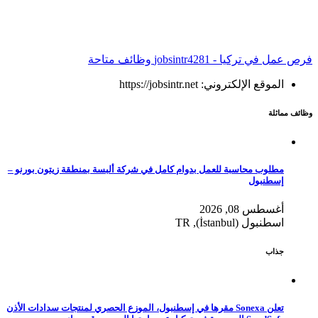
فرص عمل في تركيا - jobsintr
4281 وظائف متاحة
الموقع الإلكتروني: https://jobsintr.net
وظائف مماثلة
مطلوب محاسبة للعمل بدوام كامل في شركة ألبسة بمنطقة زيتون بورنو –
إسطنبول
أغسطس 08, 2026
اسطنبول (İstanbul), TR
جذاب
تعلن Sonexa مقرها في إسطنبول، الموزع الحصري لمنتجات سدادات الأذن