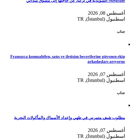
SwedSafe السويدية في تركيا، عن حاجتها إلى مسوق ميداني
أغسطس 08, 2026
اسطنبول (İstanbul), TR
جذاب
Fransızca konuşabilen, satış ve iletişim becerilerine güvenen ekip
arkadaşları arıyoruz
أغسطس 07, 2026
اسطنبول (İstanbul), TR
جذاب
مطلوب شيف متمرس في طهي وإعداد الأسماك والمأكولات البحرية
أغسطس 07, 2026
اسطنبول (İstanbul), TR