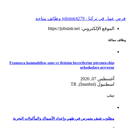
فرص عمل في تركيا - jobsintr
4279 وظائف متاحة
الموقع الإلكتروني: https://jobsintr.net
وظائف مماثلة
Fransızca konuşabilen, satış ve iletişim becerilerine güvenen ekip
arkadaşları arıyoruz
أغسطس 07, 2026
اسطنبول (İstanbul), TR
جذاب
مطلوب شيف متمرس في طهي وإعداد الأسماك والمأكولات البحرية