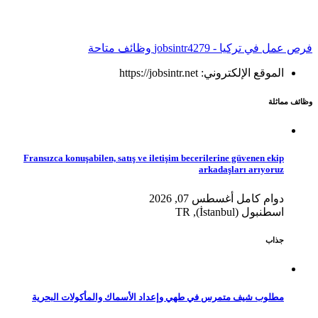
فرص عمل في تركيا - jobsintr
4279 وظائف متاحة
الموقع الإلكتروني: https://jobsintr.net
وظائف مماثلة
Fransızca konuşabilen, satış ve iletişim becerilerine güvenen ekip
arkadaşları arıyoruz
دوام كامل
أغسطس 07, 2026
اسطنبول (İstanbul), TR
جذاب
مطلوب شيف متمرس في طهي وإعداد الأسماك والمأكولات البحرية