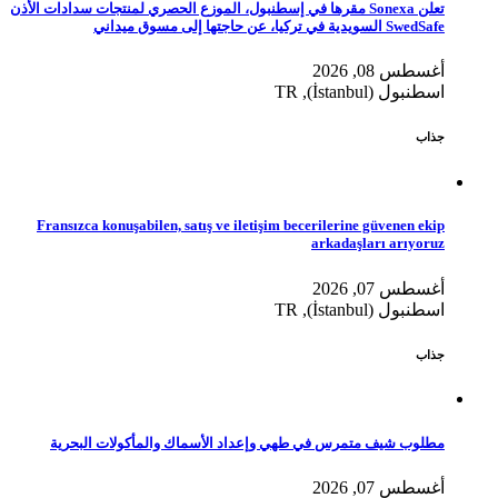
تعلن Sonexa مقرها في إسطنبول، الموزع الحصري لمنتجات سدادات الأذن
SwedSafe السويدية في تركيا، عن حاجتها إلى مسوق ميداني
أغسطس 08, 2026
اسطنبول (İstanbul), TR
جذاب
Fransızca konuşabilen, satış ve iletişim becerilerine güvenen ekip
arkadaşları arıyoruz
أغسطس 07, 2026
اسطنبول (İstanbul), TR
جذاب
مطلوب شيف متمرس في طهي وإعداد الأسماك والمأكولات البحرية
أغسطس 07, 2026