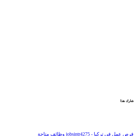
شارك هذا
فرص عمل في تركيا - jobsintr
4275 وظائف متاحة