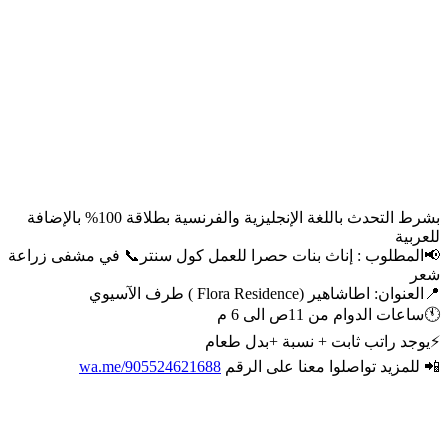
بشرط التحدث باللغة الإنجليزية والفرنسية بطلاقة 100% بالإضافة
للعربية
📢المطلوب : إناث بنات حصرا للعمل كول سنتر📞 في مشفى زراعة
شعر
📍العنوان: اطاشاهير (Flora Residence ) طرف الآسيوي
🕚ساعات الدوام من 11ص الى 6 م
⚡يوجد راتب ثابت + نسبة +بدل طعام
📲 للمزيد تواصلوا معنا على الرقم
wa.me/905524621688