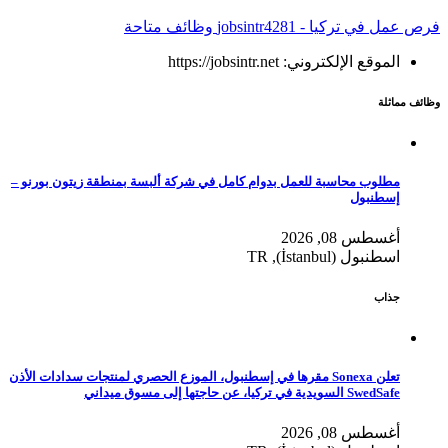
فرص عمل في تركيا - jobsintr
4281 وظائف متاحة
الموقع الإلكتروني: https://jobsintr.net
وظائف مماثلة
مطلوب محاسبة للعمل بدوام كامل في شركة ألبسة بمنطقة زيتون بورنو –
إسطنبول
أغسطس 08, 2026
اسطنبول (İstanbul), TR
جذاب
تعلن Sonexa مقرها في إسطنبول، الموزع الحصري لمنتجات سدادات الأذن
SwedSafe السويدية في تركيا، عن حاجتها إلى مسوق ميداني
أغسطس 08, 2026