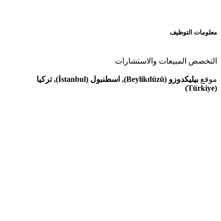
معلومات التوظيف
التخصص
المبيعات والاستشارات
موقع
بيليكدوزو (Beylikdüzü), اسطنبول (İstanbul), تركيا
(Türkiye)