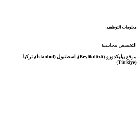
معلومات التوظيف
التخصص
محاسبة
موقع
بيليكدوزو (Beylikdüzü), اسطنبول (İstanbul), تركيا
(Türkiye)