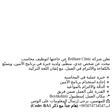
تعلن شركة Brilliant Clinic عن حاجتها لتوظيف محاسب
نبحث عن شخص جدي، منظّم، ولديه خبرة في برنامج الأمين، ويتمتّع
بالكفاءة والالتزام في العمل، مع إتقان اللغة التركية.
🔹 خبرة عملية في المحاسبة
🔹 إجادة استخدام برنامج الأمين
🔹 الدقّة والالتزام بالمواعيد
🔹 القدرة على العمل ضمن فريق
📍 مكان العمل: إسطنبول Beylikdüzü
📩 للمهتمين، يرجى إرسال المعلومات على الوتس
اب905074734547+
(هام جداً مع ذكر Code: BA1)