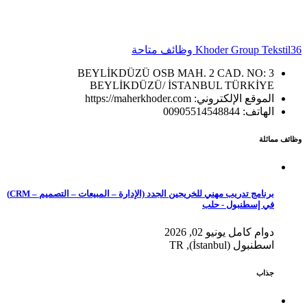
36 وظائف متاحة
Khoder Group Tekstil
BEYLİKDÜZÜ OSB MAH. 2 CAD. NO: 3
BEYLİKDÜZÜ/ İSTANBUL TÜRKİYE
الموقع الإلكتروني: https://maherkhoder.com
الهاتف: 00905514548844
وظائف مماثلة
برنامج تدريب مهني للخريجين الجدد (الإدارة – المبيعات – التصميم – CRM)
في إسطنبول - حلب
دوام كامل
يونيو 02, 2026
اسطنبول (İstanbul), TR
جذاب