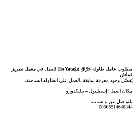
مطلوب
عامل طاولة حَرّاق (Isı Yatağı)
للعمل في
معمل تطريز
قماش
.
يُفضَّل وجود معرفة سابقة بالعمل على الطاولة الساخنة.
مكان العمل: إسطنبول – بيليكدوزو
للتواصل عبر واتساب:
00905514648844