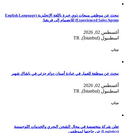
نبحث عن موظفي مبيعات ذوي خبرة باللغة الإنجليزية (English Language
Experienced Sales Agents) للانضمام إلى فريقنا.
أغسطس 02, 2026
اسطنبول (İstanbul), TR
جذاب
نبحث عن موظفة للعمل في عيادة أسنان دوام جزئي في باشاك شهير
أغسطس 02, 2026
اسطنبول (İstanbul), TR
جذاب
تعلن شركة متخصصة في مجال الشحن البحري والخدمات اللوجستية
(Logistics) عن حاجتها لموظفين