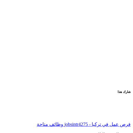
شارك هذا
فرص عمل في تركيا - jobsintr
4275 وظائف متاحة