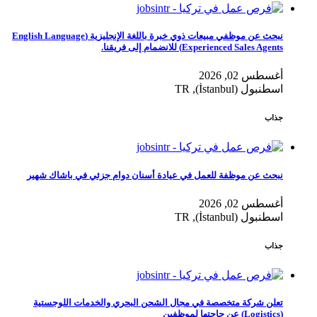
نبحث عن موظفي مبيعات ذوي خبرة باللغة الإنجليزية (English Language
Experienced Sales Agents) للانضمام إلى فريقنا.
أغسطس 02, 2026
اسطنبول (İstanbul), TR
جذاب
نبحث عن موظفة للعمل في عيادة أسنان دوام جزئي في باشاك شهير
أغسطس 02, 2026
اسطنبول (İstanbul), TR
جذاب
تعلن شركة متخصصة في مجال الشحن البحري والخدمات اللوجستية
(Logistics) عن حاجتها لموظفين