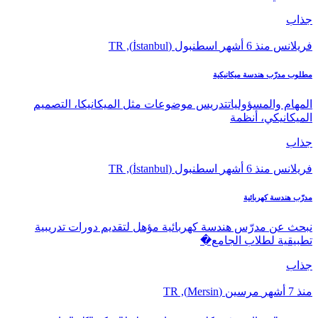
جذاب
فريلانس
منذ 6 أشهر
اسطنبول (İstanbul), TR
مطلوب مدرّب هندسة ميكانيكية
المهام والمسؤولياتتدريس موضوعات مثل الميكانيكا، التصميم
الميكانيكي، أنظمة
جذاب
فريلانس
منذ 6 أشهر
اسطنبول (İstanbul), TR
مدرّب هندسة كهربائية
نبحث عن مدرّس هندسة كهربائية مؤهل لتقديم دورات تدريبية
تطبيقية لطلاب الجامع�
جذاب
منذ 7 أشهر
مرسين (Mersin), TR