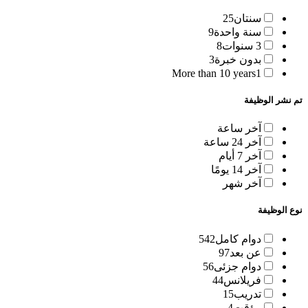
سنتان
25
سنة واحدة
9
3 سنوات
8
بدون خبرة
3
More than 10 years
1
تم نشر الوظيفة
آخر ساعة
آخر 24 ساعة
آخر 7 أيام
آخر 14 يومًا
آخر شهر
نوع الوظيفة
دوام كامل
542
عن بعد
97
دوام جزئى
56
فريلانس
44
تدريب
15
مؤقت
4