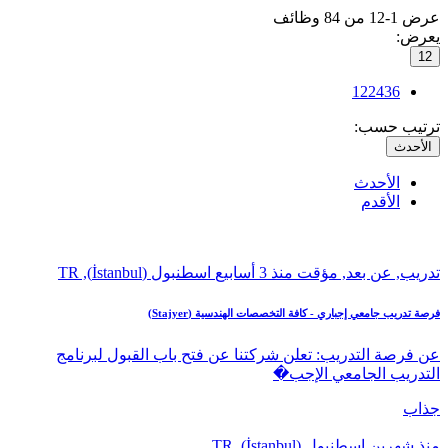
عرض 1-12 من 84 وظائف
يعرض:
12
12
24
36
ترتيب حسب:
الأحدث
الأحدث
الأقدم
تدريب, عن بعد, مؤقت
منذ 3 أسابيع
اسطنبول (İstanbul), TR
فرصة تدريب جامعي إجباري - كافة التخصصات الهندسية (Stajyer)
عن فرصة التدريب: تعلن شركتنا عن فتح باب القبول لبرنامج
التدريب الجامعي الإجب�
جذاب
منذ شهرين
اسطنبول (İstanbul), TR