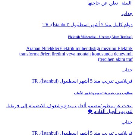
البيئة تعلن عن حاجتها
جذاب
دوام كامل
منذ 5 أشهر
اسطنبول (İstanbul), TR
Elektrik Mühendisi – Üretim (Akım Trafosu)
Aranan NiteliklerElektrik mühendisliği mezunu Elektrik
transformatörleri üretimi veya montajı konusunda deneyimli
(tercihen akım traf
جذاب
فريلانس, تدريب
منذ 5 أشهر
اسطنبول (İstanbul), TR
مطلوب مدرب/مدربة تصميم وتطوير الألعاب
نبحث عن مطور/مصمم ألعاب مبدع وشغوف للانضمام إلى فريقنا،
لتدريب الجيل القادم �
جذاب
فريلانس, تدريب
منذ 5 أشهر
اسطنبول (İstanbul), TR