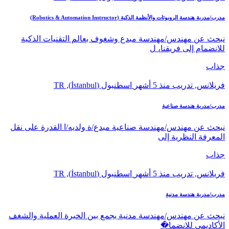
مدرب/مدربة هندسة الروبوتات والأنظمة الذكية (Robotics & Automation Instructor)
نبحث عن مهندس/مهندسة مبدع وشغوف بعالم التقنيات الذكية
للانضمام إلى فريقنا، ل
جذاب
فريلانس, تدريب
منذ 5 أشهر
اسطنبول (İstanbul), TR
مدرب/مدربة هندسة صناعية
نبحث عن مهندس/مهندسة صناعية مبدع/ة ولديه/ا القدرة على نقل
المعرفة النظرية إلى
جذاب
فريلانس, تدريب
منذ 5 أشهر
اسطنبول (İstanbul), TR
مدرب/مدربة هندسة مدنية
نبحث عن مهندس/مهندسة مدنية يجمع بين الخبرة العملية والشغف
الأكاديمي للانضما�