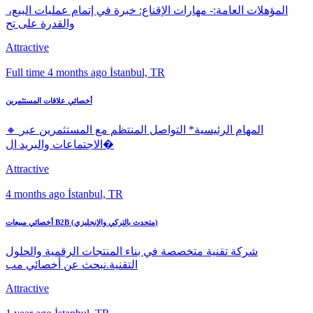
المؤهلات العامة:- مهارات الإقناع: خبرة في إتمام عمليات البيع،
والقدرة على تح
Attractive
Full time
4 months ago
İstanbul, TR
أخصائي علاقات المستثمرين
🔸 المهام الرئيسية* التواصل المنتظم مع المستثمرين عبر
الاجتماعات والبريد ال�
Attractive
4 months ago
İstanbul, TR
أخصائي مبيعات B2B (متحدث بالتركي والإنجليزي)
شركة تقنية متخصصة في بناء المنتجات الرقمية والحلول
التقنية.نبحث عن أخصائي مب
Attractive