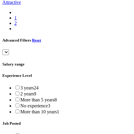
Attractive
1
2
Advanced Filters
Reset
Salary range
Experience Level
3 years
24
2 years
9
More than 5 years
8
No experience
3
More than 10 years
1
Job Posted