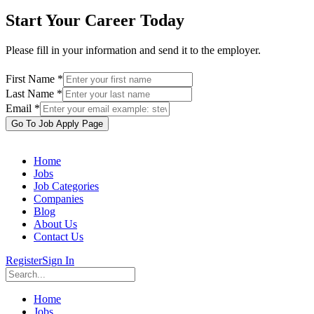
Start Your Career Today
Please fill in your information and send it to the employer.
First Name *
Last Name *
Email *
Go To Job Apply Page
Home
Jobs
Job Categories
Companies
Blog
About Us
Contact Us
Register
Sign In
Home
Jobs