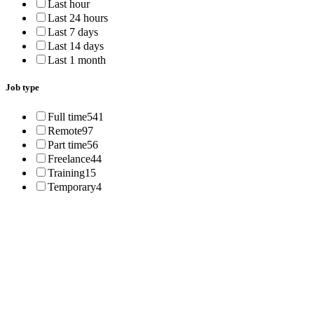
Last hour
Last 24 hours
Last 7 days
Last 14 days
Last 1 month
Job type
Full time
541
Remote
97
Part time
56
Freelance
44
Training
15
Temporary
4