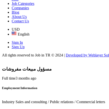
Job Categories
Companies
Blog
About Us
Contact Us
USD
English
Sign In
Sign Up
All rights reserved to Job in TR © 2024 |
Developed by Weblayer So
مسؤول مبيعات مفروشات
Full time
3 months ago
Employment Information
Industry
Sales and consulting / Public relations / Commercial letters