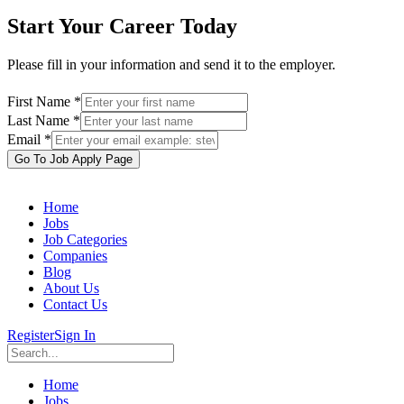
Start Your Career Today
Please fill in your information and send it to the employer.
First Name *
Last Name *
Email *
Go To Job Apply Page
Home
Jobs
Job Categories
Companies
Blog
About Us
Contact Us
Register
Sign In
Home
Jobs