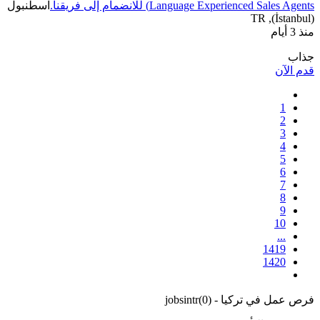
Language Experienced Sales Agents) للانضمام إلى فريقنا.
اسطنبول
(İstanbul), TR
منذ 3 أيام
جذاب
قدم الآن
1
2
3
4
5
6
7
8
9
10
...
1419
1420
فرص عمل في تركيا - jobsintr
)
0
(