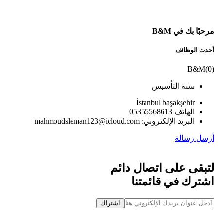
مرحبًا بك في B&M
أحدث الوظائف
B&M
(
0
)
سنة التأسيس
İstanbul başakşehir
الهاتف 05355568613
البريد الإلكتروني: mahmoudsleman123@icloud.com
أرسل رسالة
لتبقى على اتصال دائم
اشترك في قائمتنا
اشتراك