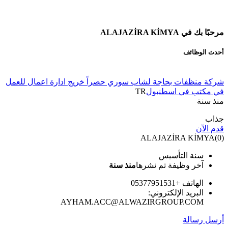
مرحبًا بك في ALAJAZİRA KİMYA
أحدث الوظائف
شركة منظفات بحاجة لشاب سوري حصراً خريج ادارة اعمال للعمل
في مكتب في اسطنبول
TR
منذ سنة
جذاب
قدم الآن
ALAJAZİRA KİMYA
(
0
)
سنة التأسيس
آخر وظيفة تم نشرها
منذ سنة
الهاتف +05377951531
البريد الإلكتروني:
AYHAM.ACC@ALWAZIRGROUP.COM
أرسل رسالة