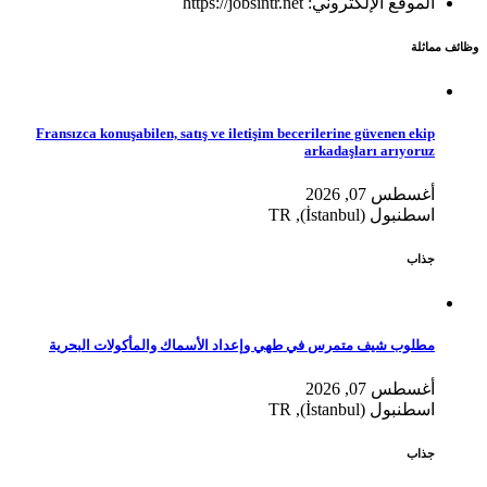
الموقع الإلكتروني: https://jobsintr.net
وظائف مماثلة
Fransızca konuşabilen, satış ve iletişim becerilerine güvenen ekip
arkadaşları arıyoruz
أغسطس 07, 2026
اسطنبول (İstanbul), TR
جذاب
مطلوب شيف متمرس في طهي وإعداد الأسماك والمأكولات البحرية
أغسطس 07, 2026
اسطنبول (İstanbul), TR
جذاب