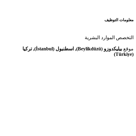
معلومات التوظيف
التخصص
الموارد البشرية
موقع
بيليكدوزو (Beylikdüzü), اسطنبول (İstanbul), تركيا
(Türkiye)