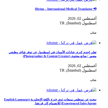
📢 Hiring – International Medical Translator
أغسطس 02, 2026
اسطنبول (İstanbul), TR
جذاب
تعلن إحدى كبرى عيادات الأسنان في إسطنبول عن توفر شاغر وظيفي
مصور / صانع محتوى (Photographer & Content Creator)
أغسطس 02, 2026
اسطنبول (İstanbul), TR
جذاب
نبحث عن موظفي مبيعات ذوي خبرة باللغة الإنجليزية (English Language
Experienced Sales Agents) للانضمام إلى فريقنا.