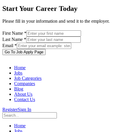
Start Your Career Today
Please fill in your information and send it to the employer.
First Name *
Last Name *
Email *
Go To Job Apply Page
Home
Jobs
Job Categories
Companies
Blog
About Us
Contact Us
Register
Sign In
Home
Jobs