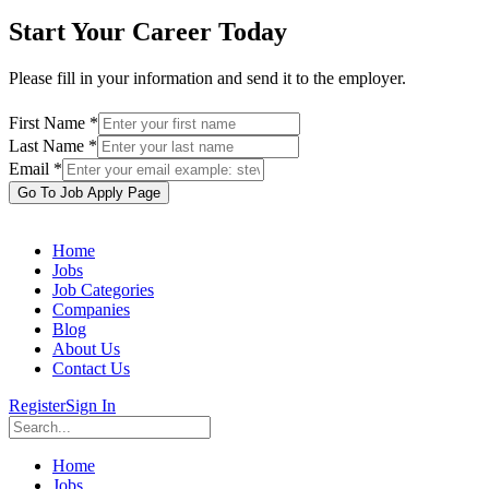
Start Your Career Today
Please fill in your information and send it to the employer.
First Name *
Last Name *
Email *
Go To Job Apply Page
Home
Jobs
Job Categories
Companies
Blog
About Us
Contact Us
Register
Sign In
Home
Jobs