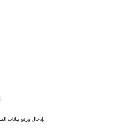
إ
إدخال ورفع بيانات المنتجات (الصور، المواصفات، الأسعار) على المواقع الإلكترونية المختلفة.