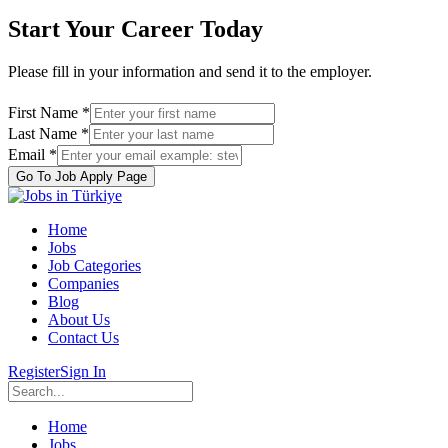
Start Your Career Today
Please fill in your information and send it to the employer.
First Name *
Last Name *
Email *
Go To Job Apply Page
Home
Jobs
Job Categories
Companies
Blog
About Us
Contact Us
Register
Sign In
Home
Jobs