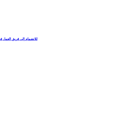
عن حاجتها لتعيين Operation للانضمام إلى فريق العمل في إسطنبول