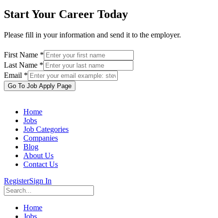
Start Your Career Today
Please fill in your information and send it to the employer.
First Name *
Last Name *
Email *
Go To Job Apply Page
Home
Jobs
Job Categories
Companies
Blog
About Us
Contact Us
Register
Sign In
Home
Jobs