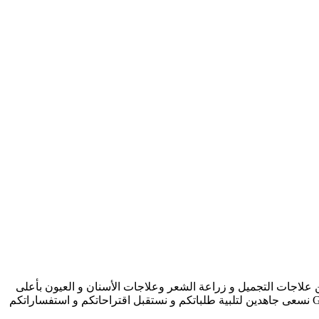
ميزة تتضمن علاجات التجميل و زراعة الشعر وعلاجات الأسنان و العيون بأعلى
المستويات و أفضل الأسعار. تفضلوا بزيارتنا و تمتعوا بأجواء علاجيّة مميزة و خدمة ممتازة تتناسب مع كل احتياجاتكم. نحن في شركة G+ clinic نسعى جاهدين لتلبية طلباتكم و نستقبل اقتراحاتكم و استفساراتكم