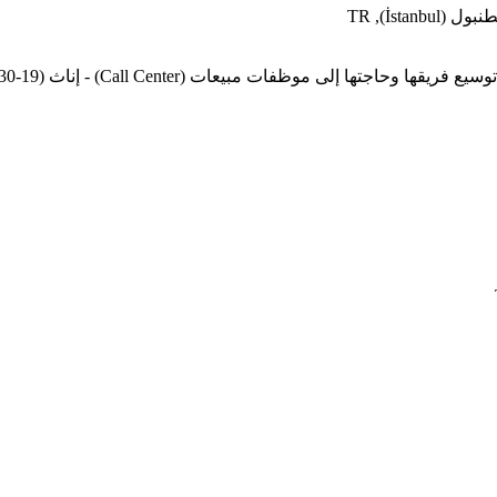
ول (İstanbul), TR