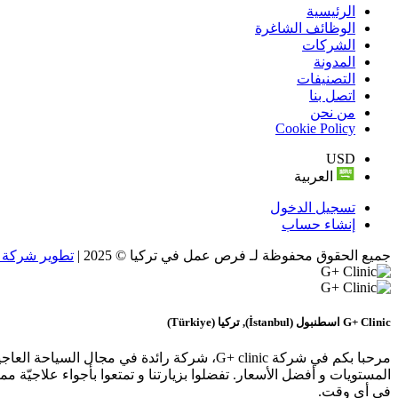
الرئيسية
الوظائف الشاغرة
الشركات
المدونة
التصنيفات
اتصل بنا
من نحن
Cookie Policy
USD
العربية
تسجيل الدخول
إنشاء حساب
جميع الحقوق محفوظة لـ فرص عمل في تركيا © 2025 |
تطوير شركة و
G+ Clinic
اسطنبول (İstanbul), تركيا (Türkiye)
مرحبا بكم في شركة G+ clinic، شركة رائدة ف
في أي وقت.