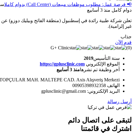
📢 فرصة عمل: مطلوب موظفات مبيعات (Call Center) بدوام كامل
اسطنب
دوام كامل
منذ 3 أسابيع
غير إلزامية).
جذاب
قدم الآن
G+ Clinic
(
0
)
سنة التأسيس
2019
الموقع الإلكتروني
https://gplusclinic.com
آخر وظيفة تم نشرها
منذ 3 أسابيع
TOPÇULAR MAH. MALTEPE CAD. Axis Alışveriş Merkezi
الهاتف 00905398932358
البريد الإلكتروني: gplusclinic@gmail.com
أرسل رسالة
لتبقى على اتصال دائم
اشترك في قائمتنا