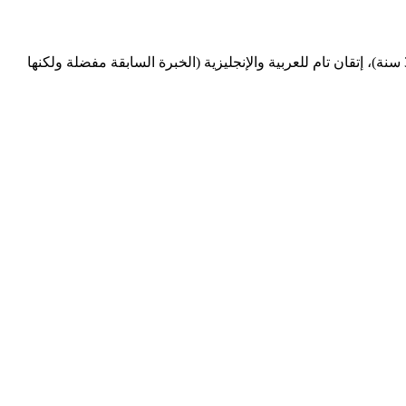
تعلن شركة طبية رائدة في إسطنبول (منطقة الفاتح وبيليك دوزو) عن توسيع فريقها وحاجتها إلى موظفات مبيعات (Call Center) - إناث (19-30 سنة)، إتقان تام للعربية والإنجليزية (الخبرة السابقة مفضلة ولكنها