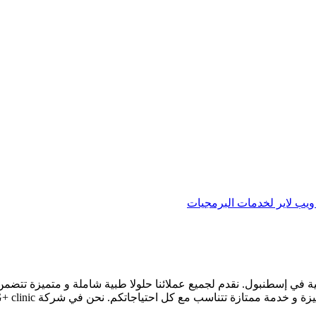
يب لاير لخدمات البرمجيات
ي مجال السياحة العاجية في إسطنبول. نقدم لجميع عملائنا حلولا طبية شاملة و مت