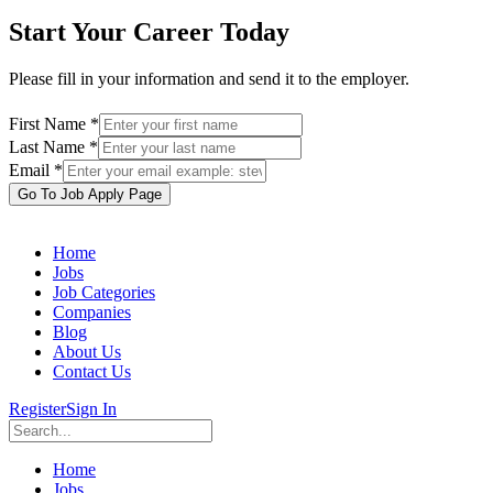
Start Your Career Today
Please fill in your information and send it to the employer.
First Name *
Last Name *
Email *
Go To Job Apply Page
Home
Jobs
Job Categories
Companies
Blog
About Us
Contact Us
Register
Sign In
Home
Jobs