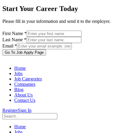
Start Your Career Today
Please fill in your information and send it to the employer.
First Name *
Last Name *
Email *
Go To Job Apply Page
Home
Jobs
Job Categories
Companies
Blog
About Us
Contact Us
Register
Sign In
Home
Jobs