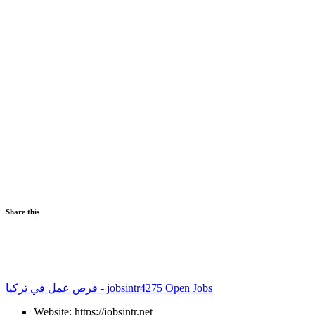
Share this
فرص عمل في تركيا - jobsintr
4275 Open Jobs
Website: https://jobsintr.net