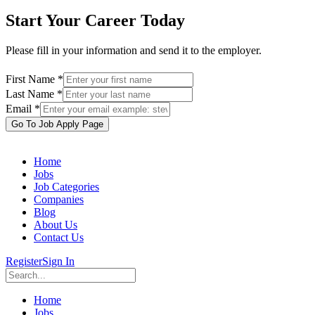
Start Your Career Today
Please fill in your information and send it to the employer.
First Name *
Last Name *
Email *
Go To Job Apply Page
Home
Jobs
Job Categories
Companies
Blog
About Us
Contact Us
Register
Sign In
Home
Jobs