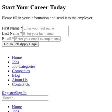
Start Your Career Today
Please fill in your information and send it to the employer.
First Name *
Last Name *
Email *
Go To Job Apply Page
Home
Jobs
Job Categories
Companies
Blog
About Us
Contact Us
Register
Sign In
Home
Jobs