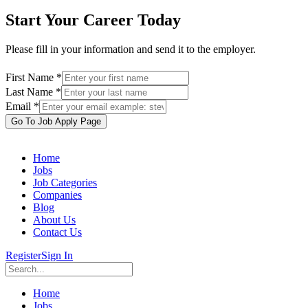
Start Your Career Today
Please fill in your information and send it to the employer.
First Name *
Last Name *
Email *
Go To Job Apply Page
Home
Jobs
Job Categories
Companies
Blog
About Us
Contact Us
Register
Sign In
Home
Jobs