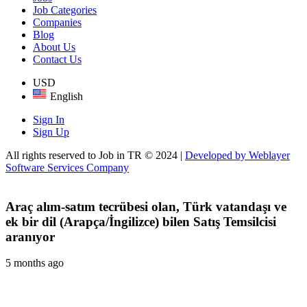
Job Categories
Companies
Blog
About Us
Contact Us
USD
English
Sign In
Sign Up
All rights reserved to Job in TR © 2024 |
Developed by Weblayer
Software Services Company
Araç alım-satım tecrübesi olan, Türk vatandaşı ve
ek bir dil (Arapça/İngilizce) bilen Satış Temsilcisi
aranıyor
5 months ago