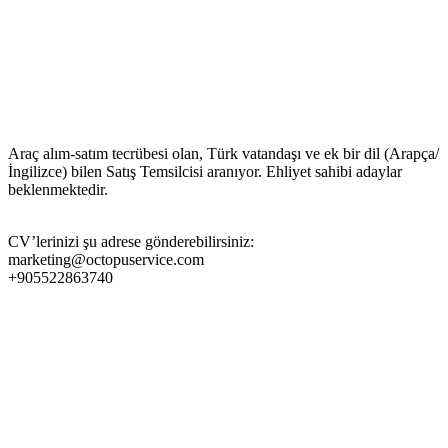
Araç alım-satım tecrübesi olan, Türk vatandaşı ve ek bir dil (Arapça/
İngilizce) bilen Satış Temsilcisi aranıyor. Ehliyet sahibi adaylar
beklenmektedir.
CV’lerinizi şu adrese gönderebilirsiniz:
marketing@octopuservice.com
+905522863740