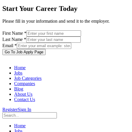
Start Your Career Today
Please fill in your information and send it to the employer.
First Name *
Last Name *
Email *
Go To Job Apply Page
Home
Jobs
Job Categories
Companies
Blog
About Us
Contact Us
Register
Sign In
Home
Jobs