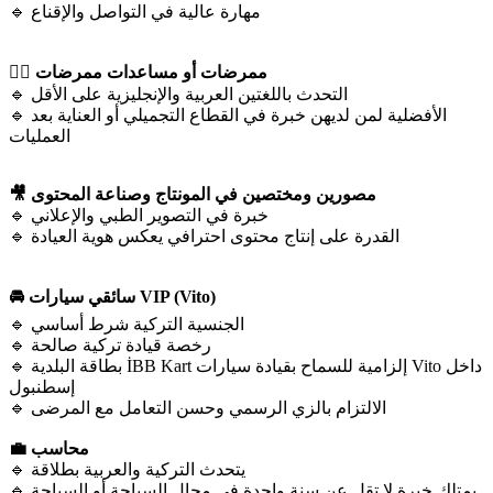
🔹 مهارة عالية في التواصل والإقناع
👩‍⚕️ ممرضات أو مساعدات ممرضات
🔹 التحدث باللغتين العربية والإنجليزية على الأقل
🔹 الأفضلية لمن لديهن خبرة في القطاع التجميلي أو العناية بعد
العمليات
🎥 مصورين ومختصين في المونتاج وصناعة المحتوى
🔹 خبرة في التصوير الطبي والإعلاني
🔹 القدرة على إنتاج محتوى احترافي يعكس هوية العيادة
🚘 سائقي سيارات VIP (Vito)
🔹 الجنسية التركية شرط أساسي
🔹 رخصة قيادة تركية صالحة
🔹 بطاقة البلدية İBB Kart إلزامية للسماح بقيادة سيارات Vito داخل
إسطنبول
🔹 الالتزام بالزي الرسمي وحسن التعامل مع المرضى
💼 محاسب
🔹 يتحدث التركية والعربية بطلاقة
🔹 يمتلك خبرة لا تقل عن سنة واحدة في مجال السياحة أو السياحة