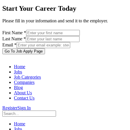
Start Your Career Today
Please fill in your information and send it to the employer.
First Name *
Last Name *
Email *
Go To Job Apply Page
Home
Jobs
Job Categories
Companies
Blog
About Us
Contact Us
Register
Sign In
Home
Jobs