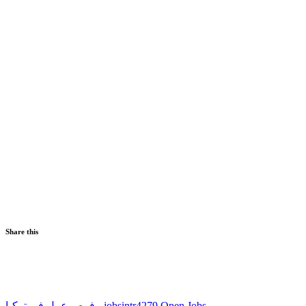
Share this
فرص عمل في تركيا - jobsintr
4279 Open Jobs