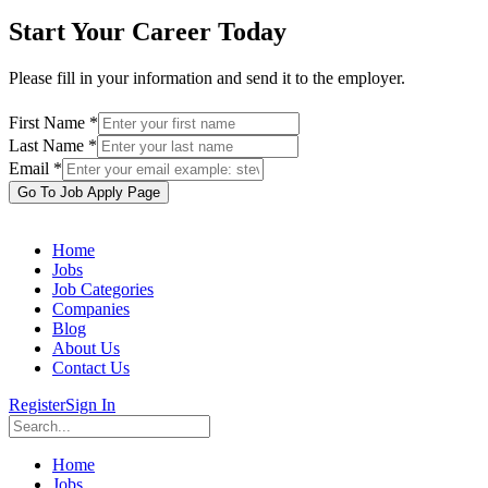
Start Your Career Today
Please fill in your information and send it to the employer.
First Name *
Last Name *
Email *
Go To Job Apply Page
Home
Jobs
Job Categories
Companies
Blog
About Us
Contact Us
Register
Sign In
Home
Jobs