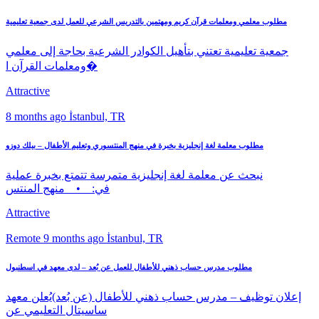
مطلوب معلمي ومعلمات قرآن كريم ومهتمين بالتدريس الشرعي للعمل لدى جمعية تعليمية
جمعية تعليمية تعتني بتأهيل الكوادر الشرعية بحاجة إلى معلمي
ومعلمات القرآن ا�
Attractive
8 months ago
İstanbul, TR
مطلوب معلمة لغة إنجليزية بخبرة في منهج المنتسوري وتعليم الأطفال – بيلك دوزو
نبحث عن معلمة لغة إنجليزية متمرسة تتمتع بخبرة عملية
في: • منهج المنتس
Attractive
Remote
9 months ago
İstanbul, TR
مطلوب مدرس حساب ذهني للأطفال للعمل عن بُعد – لدى معهد في اسطنبول
إعلان توظيف – مدرس حساب ذهني للأطفال (عن بُعد)يُعلن معهد
ساسيتال التعليمي عن