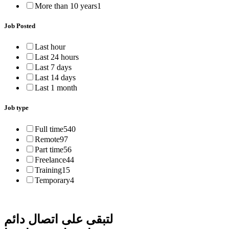
More than 10 years
1
Job Posted
Last hour
Last 24 hours
Last 7 days
Last 14 days
Last 1 month
Job type
Full time
540
Remote
97
Part time
56
Freelance
44
Training
15
Temporary
4
لتبقى على اتصال دائم