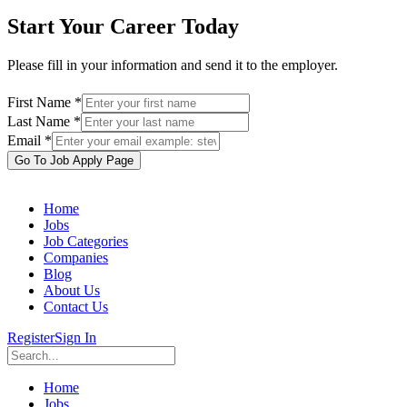
Start Your Career Today
Please fill in your information and send it to the employer.
First Name *
Last Name *
Email *
Go To Job Apply Page
Home
Jobs
Job Categories
Companies
Blog
About Us
Contact Us
Register
Sign In
Home
Jobs