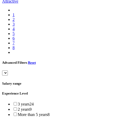
Attractive
1
2
3
4
5
6
7
8
Advanced Filters
Reset
Salary range
Experience Level
3 years
24
2 years
9
More than 5 years
8