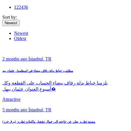
12
24
36
Sort by:
Newest
Newest
Oldest
2 months ago
İstanbul, TR
مطلوب خياط بدلة زفاف بيضاء في اسطنبول عثمان بيه
يلزمنا خياط بدلة زفاف بيضاء الحساب على القطعة وكل
أسبوع العنوان عثمان بيهل�
Attractive
5 months ago
İstanbul, TR
مصنع تطريز يعلن عن حاجته إلى عمال تشغيل ماكينات تطريز (برق خرز)