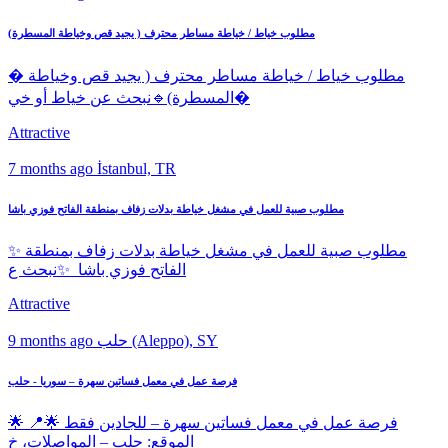
مطلوب خياط / خياطة مساطر محترف ( يجيد قص وخياطة المسطرة)
� مطلوب خياط / خياطة مساطر محترف ( يجيد قص وخياطة
المسطرة)🔹نبحث عن خياط أو خي�
Attractive
7 months ago
İstanbul, TR
مطلوب صبية للعمل في مشغل خياطة بدلات زفاف بمنطقة الفاتح فوزي باشا
✨ مطلوب صبية للعمل في مشغل خياطة بدلات زفاف بمنطقة
الفاتح فوزي باشا ✨نبحث ع
Attractive
حلب (Aleppo), SY
9 months ago
فرصة عمل في معمل فساتين سهرة – سوريا - حلب
🌟 فرصة عمل في معمل فساتين سهرة – للجادين فقط 🌟📍
الموقع: حلب – المواصلات، خ