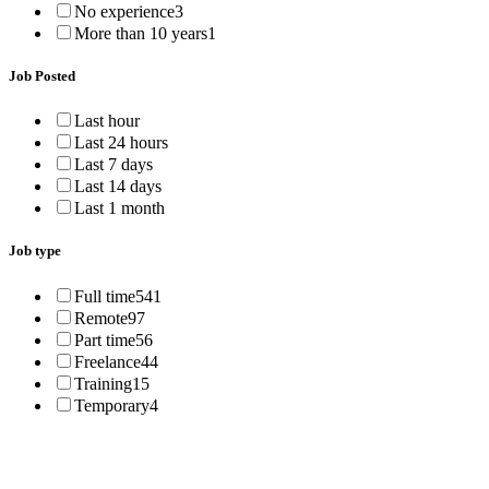
No experience
3
More than 10 years
1
Job Posted
Last hour
Last 24 hours
Last 7 days
Last 14 days
Last 1 month
Job type
Full time
541
Remote
97
Part time
56
Freelance
44
Training
15
Temporary
4