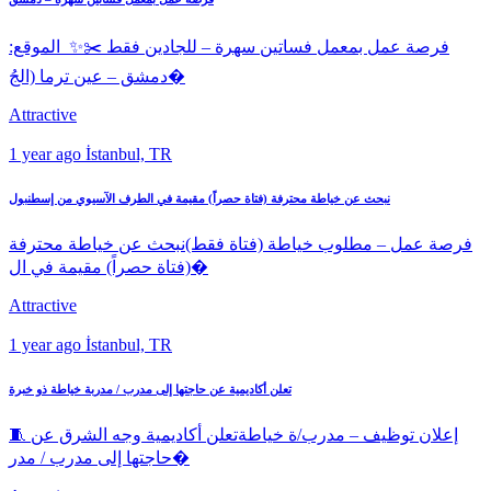
فرصة عمل بمعمل فساتين سهرة – للجادين فقط ✂️✨ الموقع:
دمشق – عين ترما (الجُ�
Attractive
1 year ago
İstanbul, TR
نبحث عن خياطة محترفة (فتاة حصراً) مقيمة في الطرف الآسيوي من إسطنبول
فرصة عمل – مطلوب خياطة (فتاة فقط)نبحث عن خياطة محترفة
(فتاة حصراً) مقيمة في ال�
Attractive
1 year ago
İstanbul, TR
تعلن أكاديمية عن حاجتها إلى مدرب / مدربة خياطة ذو خبرة
🧵 إعلان توظيف – مدرب/ة خياطةتعلن أكاديمية وجه الشرق عن
حاجتها إلى مدرب / مدر�