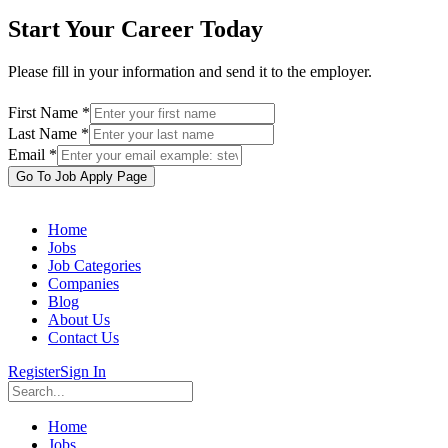
Start Your Career Today
Please fill in your information and send it to the employer.
First Name *
Last Name *
Email *
Go To Job Apply Page
Home
Jobs
Job Categories
Companies
Blog
About Us
Contact Us
Register
Sign In
Home
Jobs