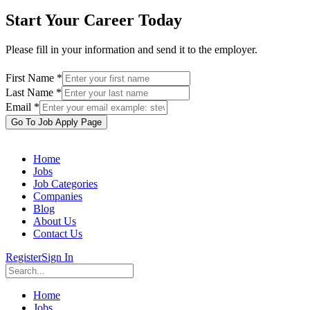
Start Your Career Today
Please fill in your information and send it to the employer.
First Name *
Last Name *
Email *
Go To Job Apply Page
Home
Jobs
Job Categories
Companies
Blog
About Us
Contact Us
Register
Sign In
Home
Jobs