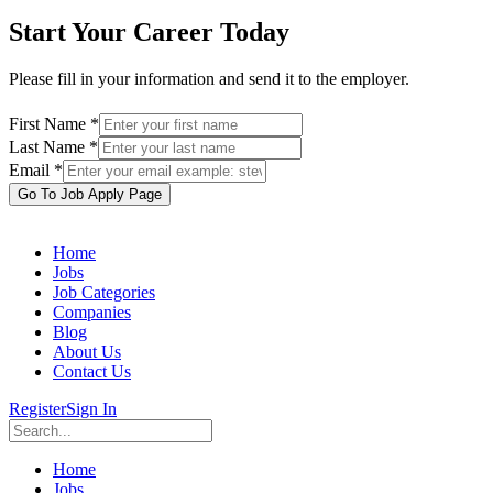
Start Your Career Today
Please fill in your information and send it to the employer.
First Name *
Last Name *
Email *
Go To Job Apply Page
Home
Jobs
Job Categories
Companies
Blog
About Us
Contact Us
Register
Sign In
Home
Jobs